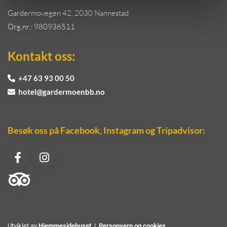
Gardermovegen 42, 2030 Nannestad
Org.nr.: 980936511
Kontakt oss:
+47 63 93 00 50

hotel@gardermoenbb.no

Besøk oss på Facebook, Instagram og Tripadvisor:
Utviklet av
Hjemmesidehuset
|
Personvern og cookies