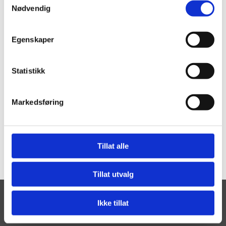
Nødvendig
Er du
Egenskaper
interessert i å
overnatte hos
Statistikk
oss?
Markedsføring
GÅ TIL BESTILLINGSSIDEN
Tillat alle
Tillat utvalg
Ikke tillat
Gardermoen Hotel Bed & Breakfast