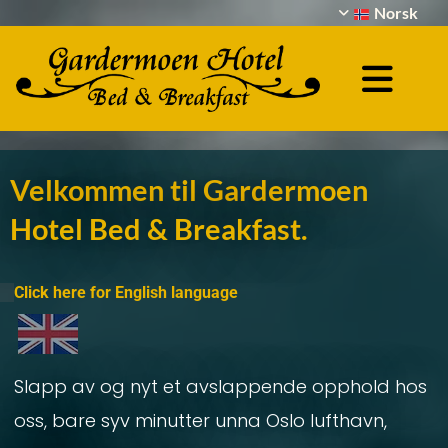
Norsk
Velkommen til Gardermoen
Hotel Bed & Breakfast.
Click here for English language
Slapp av og nyt et avslappende opphold hos
oss, bare syv minutter unna Oslo lufthavn,