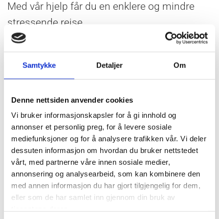
Med vår hjelp får du en enklere og mindre
stressende reise.
Hotellet er utstyrt med hjertestarter

Samtykke
Detaljer
Om

Denne nettsiden anvender cookies
Vi bruker informasjonskapsler for å gi innhold og
annonser et personlig preg, for å levere sosiale
mediefunksjoner og for å analysere trafikken vår. Vi deler
dessuten informasjon om hvordan du bruker nettstedet
Skal du ut og reise?
vårt, med partnerne våre innen sosiale medier,
annonsering og analysearbeid, som kan kombinere den
Da trenger du kanskje en pustepause på
med annen informasjon du har gjort tilgjengelig for dem,
eller som de har samlet inn gjennom din bruk av
veien....
tjenestene deres.